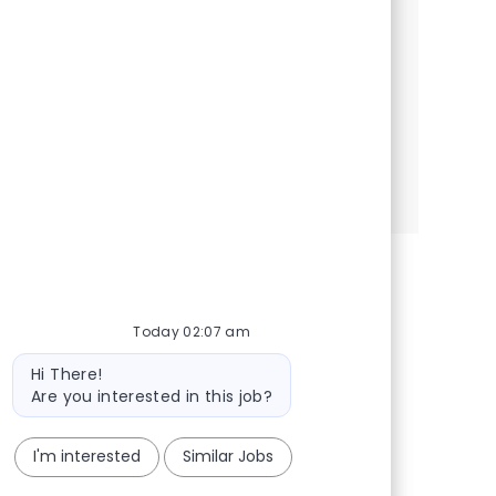
asegurando escalabilidad y robustez. Si
tienes experiencia en desarrollo de
aplicaciones y en la nube pública, ¡te
invitamos a postularte!
See more
Today 02:07 am
Bot message
Hi There!
Are you interested in this job?
I'm interested
Similar Jobs