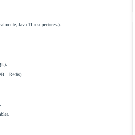
ealmente, Java 11 o superiores-).
QL).
DB – Redis).
.
ble).