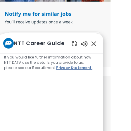
Notify me for similar jobs
You'll receive updates once a week
Enter Email address (Required)
Submit
NTT Career Guide
Enabled Chatbot 
Manage alerts
If you would like further information about how
NTT DATA use the details you provide to us,
please see our Recruitment
Privacy Statement.
Get tailored job
recommendations based on your
interests.
Get started