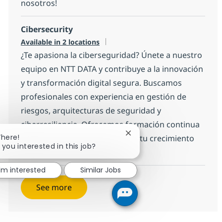
nosotros!
Cibersecurity
Available in 2 locations
¿Te apasiona la ciberseguridad? Únete a nuestro
equipo en NTT DATA y contribuye a la innovación
y transformación digital segura. Buscamos
profesionales con experiencia en gestión de
riesgos, arquitecturas de seguridad y
ciberresiliencia. Ofrecemos formación continua
Close chatbot notification
There!
y un entorno colaborativo para tu crecimiento
 you interested in this job?
profesional.
I'm interested
Similar Jobs
See more