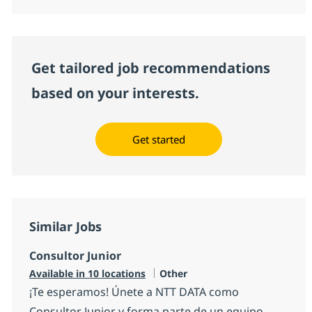
Get tailored job recommendations
based on your interests.
Get started
Similar Jobs
Consultor Junior
Category
Available in 10 locations
Other
¡Te esperamos! Únete a NTT DATA como
Consultor Junior y forma parte de un equipo