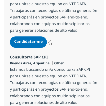
para unirse a nuestro equipo en NTT DATA.
Trabajarás con tecnologías de última generación
y participarás en proyectos SAP end-to-end,
colaborando con equipos multidisciplinarios
para generar soluciones de alto valor.
Consultor/a SAP MM
Candidatar-me
Guardar Consultor/a SAP MM 1d9d06361
Consultor/a SAP CPI
Localização
Categoria
Buenos Aires, Argentina
Other
Estamos buscando un/a Consultor/a SAP CPI
para unirse a nuestro equipo en NTT DATA.
Trabajarás con tecnologías de última generación
y participarás en proyectos SAP end-to-end,
colaborando con equipos multidisciplinarios
para generar soluciones de alto valor.