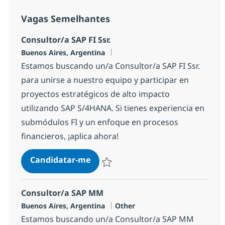
Vagas Semelhantes
Consultor/a SAP FI Ssr.
Localização
Buenos Aires, Argentina
Estamos buscando un/a Consultor/a SAP FI Ssr.
para unirse a nuestro equipo y participar en
proyectos estratégicos de alto impacto
utilizando SAP S/4HANA. Si tienes experiencia en
submódulos FI y un enfoque en procesos
financieros, ¡aplica ahora!
Consultor/a SAP FI Ssr.
Candidatar-me
Guardar Consultor/a SAP FI Ssr. 135d6a7
Consultor/a SAP MM
Localização
Categoria
Buenos Aires, Argentina
Other
Estamos buscando un/a Consultor/a SAP MM