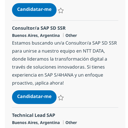
Consultor/a SAP CPI
Candidatar-me
Guardar Consultor/a SAP CPI 15ff882022
Consultor/a SAP SD SSR
Localização
Categoria
Buenos Aires, Argentina
Other
Estamos buscando un/a Consultor/a SAP SD SSR
para unirse a nuestro equipo en NTT DATA,
donde lideramos la transformación digital a
través de soluciones innovadoras. Si tienes
experiencia en SAP S/4HANA y un enfoque
proactivo, ¡aplica ahora!
Consultor/a SAP SD SSR
Candidatar-me
Guardar Consultor/a SAP SD SSR 1e1d4d
Technical Lead SAP
Localização
Categoria
Buenos Aires, Argentina
Other