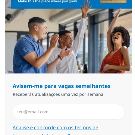
Avisem-me para vagas semelhantes
Receberás atualizações uma vez por semana
Introduzir Endereço de Email (Obrigatório)
Required
Analise e concorde com os termos de