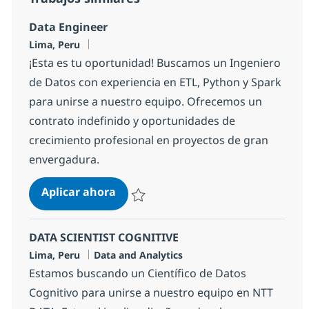
Data Engineer
Ubicación
Lima, Peru
¡Esta es tu oportunidad! Buscamos un Ingeniero
de Datos con experiencia en ETL, Python y Spark
para unirse a nuestro equipo. Ofrecemos un
contrato indefinido y oportunidades de
crecimiento profesional en proyectos de gran
envergadura.
Data Engineer
Aplicar ahora
Salvar Data Engineer 3b2331148c21d00
DATA SCIENTIST COGNITIVE
Ubicación
Categoría
Lima, Peru
Data and Analytics
Estamos buscando un Científico de Datos
Cognitivo para unirse a nuestro equipo en NTT