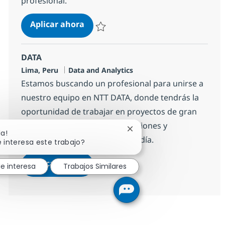
profesional.
DBA SR
Aplicar ahora
Salvar DBA SR cbff2f1ef4c0e00
DATA
Ubicación
Categoría
Lima, Peru
Data and Analytics
Estamos buscando un profesional para unirse a
nuestro equipo en NTT DATA, donde tendrás la
oportunidad de trabajar en proyectos de gran
envergadura y recibir capacitaciones y
Cerrar notificación de cha
la!
certificaciones desde el primer día.
 interesa este trabajo?
DATA
Aplicar ahora
e interesa
Trabajos Similares
Salvar DATA b42b22364a51900