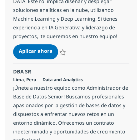
DATA. Este rol implica diseñar y desplegar
soluciones analíticas en la nube, utilizando
Machine Learning y Deep Learning. Si tienes
experiencia en IA Generativa y liderazgo de
proyectos, ¡te queremos en nuestro equipo!
DATA SCIENTIST COGNITIVE
Aplicar ahora
Salvar DATA SCIENTIST COGNITIVE 5c47e9
DBA SR
Ubicación
Categoría
Lima, Peru
Data and Analytics
¡Únete a nuestro equipo como Administrador de
Base de Datos Senior! Buscamos profesionales
apasionados por la gestión de bases de datos y
dispuestos a enfrentar nuevos retos en un
entorno dinámico. Ofrecemos un contrato
indeterminado y oportunidades de crecimiento